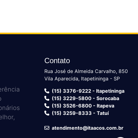
Contato
Rua José de Almeida Carvalho, 850
Vila Aparecida, Itapetininga - SP
erência
(15) 3376-9222 - Itapetininga
o
(15) 3229-5800 - Sorocaba
(15) 3526-6800 - Itapeva
onários
(15) 3259-8333 - Tatuí
lhor,
atendimento@itaacos.com.br