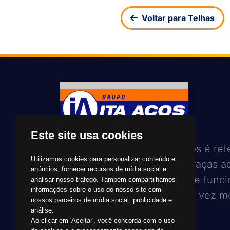
Voltar para Telhas
Este site usa cookies
Com 28 anos, hoje a Ita Aços é ref
Utilizamos cookies para personalizar conteúdo e
em seu setor de atuação, graças a
anúncios, fornecer recursos de mídia social e
trabalho de toda a equipe de funci
analisar nosso tráfego. Também compartilhamos
informações sobre o uso do nosso site com
no sentido de atender, cada vez me
nossos parceiros de mídia social, publicidade e
seus clientes e amigos.
análise.
Ao clicar em 'Aceitar', você concorda com o uso